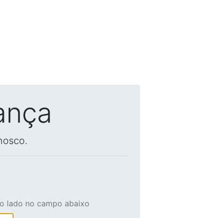
ança
nosco.
ao lado no campo abaixo