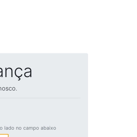
ança
nosco.
ao lado no campo abaixo