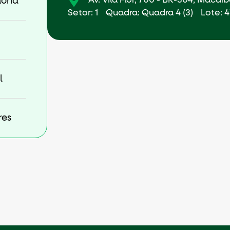
Av. Vila Flor, 700 - BR-304, Macaí
ória
Setor: 1
Quadra: Quadra 4 (3)
Lote: 4
l
res