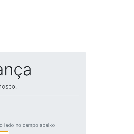
ança
nosco.
ao lado no campo abaixo