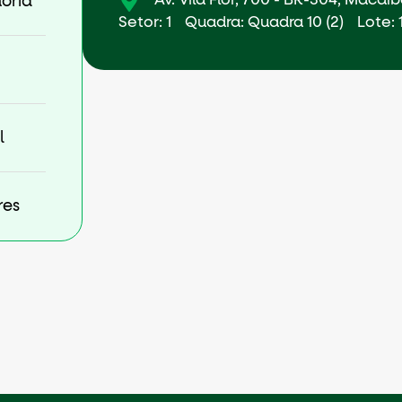
Av. Vila Flor, 700 - BR-304, Macaí
ória
Setor: 1
Quadra: Quadra 10 (2)
Lote: 
l
res