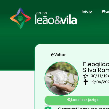
Início
Pla
Voltar
Eleogild
Silva Ra
30/11/19
19/04/20
Localizar jazigo