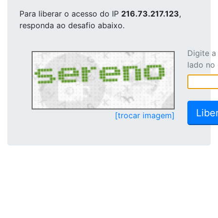
Para liberar o acesso
do IP
216.73.217.123
,
responda ao desafio abaixo.
Digite 
lado no
[trocar imagem]