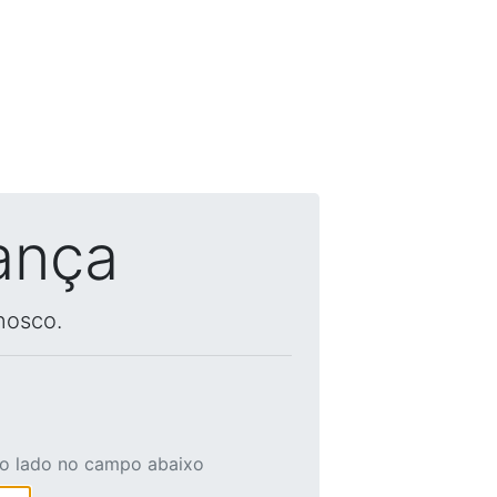
ança
nosco.
ao lado no campo abaixo