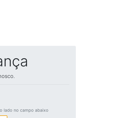
ança
nosco.
ao lado no campo abaixo