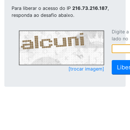
Para liberar o acesso
do IP
216.73.216.187
,
responda ao desafio abaixo.
Digite 
lado no
[trocar imagem]