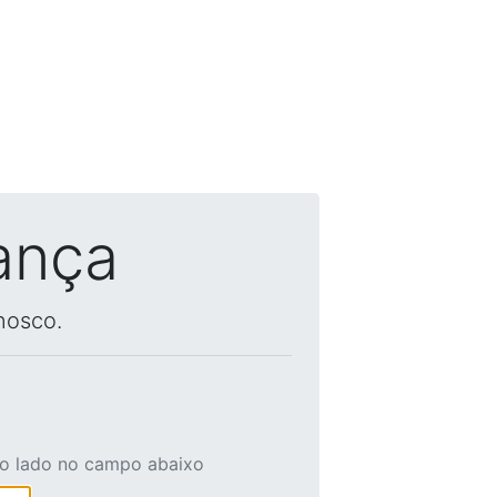
ança
nosco.
ao lado no campo abaixo