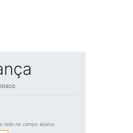
ança
nosco.
ao lado no campo abaixo