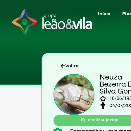
Início
Pla
Voltar
Neuza
Bezerra 
Silva Go
10/06/19
04/07/20
Localizar jazigo