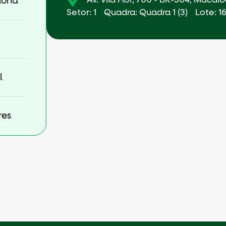
Av. Vila Flor, 700 - BR-304, Macaí
ória
Setor: 1
Quadra: Quadra 1 (3)
Lote: 1
l
res