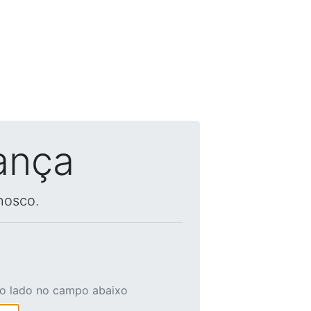
ança
nosco.
ao lado no campo abaixo