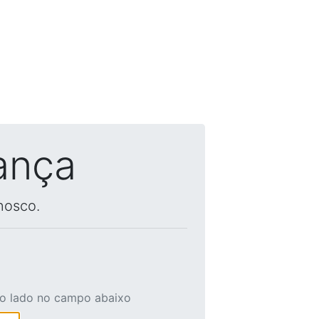
ança
nosco.
ao lado no campo abaixo