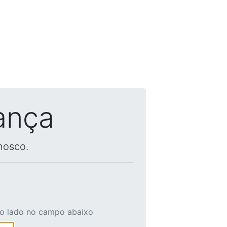
ança
nosco.
ao lado no campo abaixo