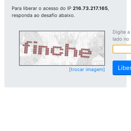
Para liberar o acesso
do IP
216.73.217.165
,
responda ao desafio abaixo.
Digite 
lado no
[trocar imagem]