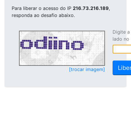
Para liberar o acesso
do IP
216.73.216.189
,
responda ao desafio abaixo.
Digite 
lado no
[trocar imagem]